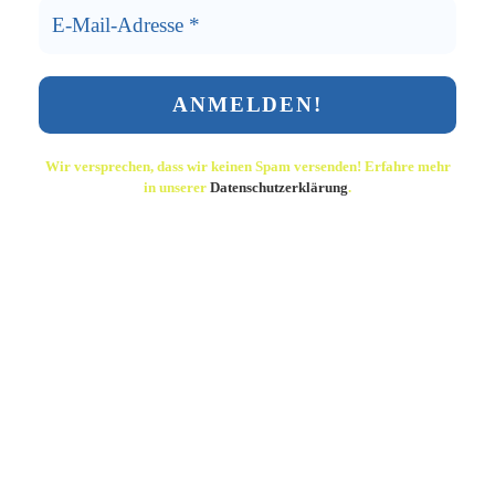
Wir versprechen, dass wir keinen Spam versenden! Erfahre mehr
in unserer
Datenschutzerklärung
.
Du möchtest immer auf dem Laufenden sein und
zeitnah mit aktuellen Informationen aus dem Verein
versorgt werden?
Dann melde dich einfach für unseren Newsletter an