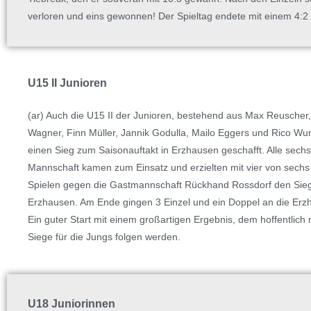
verloren und eins gewonnen! Der Spieltag endete mit einem 4:2 S
U15 II Junioren
(ar) Auch die U15 II der Junioren, bestehend aus Max Reuscher
Wagner, Finn Müller, Jannik Godulla, Mailo Eggers und Rico Wun
einen Sieg zum Saisonauftakt in Erzhausen geschafft. Alle sechs
Mannschaft kamen zum Einsatz und erzielten mit vier von sec
Spielen gegen die Gastmannschaft Rückhand Rossdorf den Sieg
Erzhausen. Am Ende gingen 3 Einzel und ein Doppel an die Erz
Ein guter Start mit einem großartigen Ergebnis, dem hoffentlich
Siege für die Jungs folgen werden.
U18 Juniorinnen