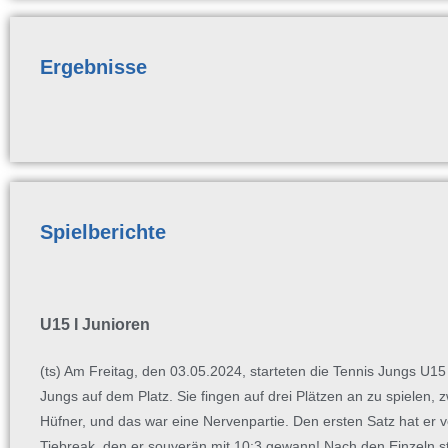
Ergebnisse
Spielberichte
U15 I Junioren
(ts) Am Freitag, den 03.05.2024, starteten die Tennis Jungs U
Jungs auf dem Platz. Sie fingen auf drei Plätzen an zu spielen, 
Hüfner, und das war eine Nervenpartie. Den ersten Satz hat er
Tiebreak, den er souverän mit 10:3 gewann! Nach den Einzeln st