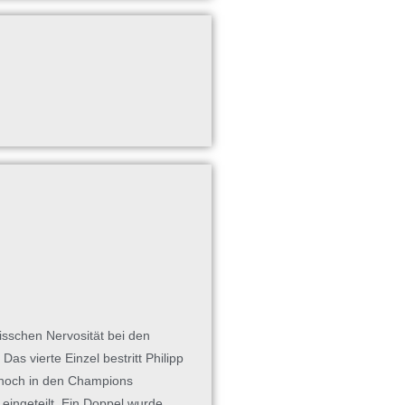
isschen Nervosität bei den
as vierte Einzel bestritt Philipp
h noch in den Champions
eingeteilt. Ein Doppel wurde