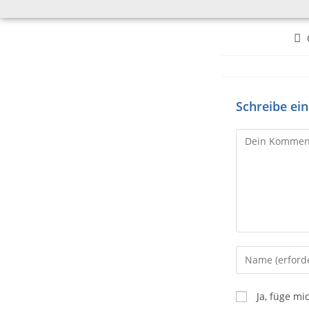
Schreibe e
Ja, füge mic