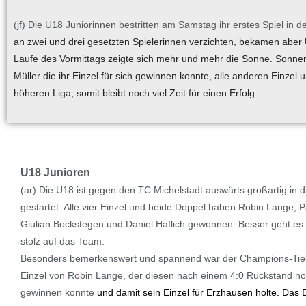
(jf) Die U18 Juniorinnen bestritten am Samstag ihr erstes Spiel in 
an zwei und drei gesetzten Spielerinnen verzichten, bekamen aber 
Laufe des Vormittags zeigte sich mehr und mehr die Sonne. Sonnens
Müller die ihr Einzel für sich gewinnen konnte, alle anderen Einze
höheren Liga, somit bleibt noch viel Zeit für einen Erfolg.
U18 Junioren
(ar) Die U18 ist gegen den TC Michelstadt auswärts großartig in d
gestartet. Alle vier Einzel und beide Doppel haben Robin Lange, 
Giulian Bockstegen und Daniel Haflich gewonnen. Besser geht es n
stolz auf das Team.
Besonders bemerkenswert und spannend war der Champions-Tie
Einzel von Robin Lange, der diesen nach einem 4:0 Rückstand no
gewinnen konnte
und damit sein Einzel für Erzhausen holte. Das 