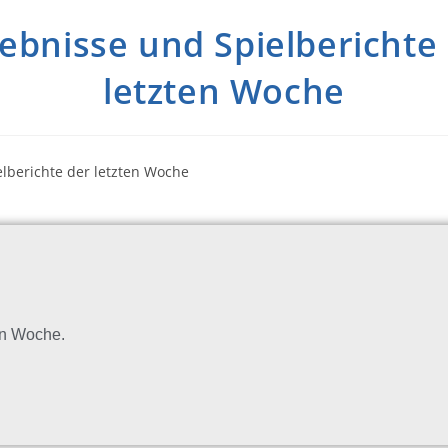
ebnisse und Spielberichte
letzten Woche
en Woche.