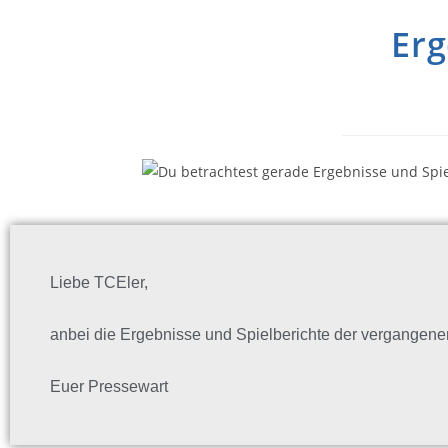
Erg
Liebe TCEler,
anbei die Ergebn
isse und Spielberichte der vergangen
Euer Pressewart