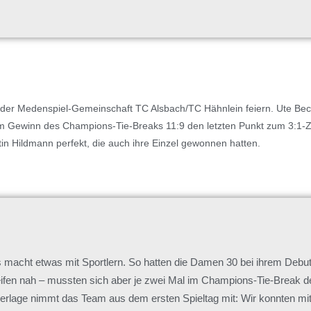
der Medenspiel-Gemeinschaft TC Alsbach/TC Hähnlein feiern. Ute Becke
m Gewinn des Champions-Tie-Breaks 11:9 den letzten Punkt zum 3:1-
 Hildmann perfekt, die auch ihre Einzel gewonnen hatten.
as macht etwas mit Sportlern. So hatten die Damen 30 bei ihrem Debu
fen nah – mussten sich aber je zwei Mal im Champions-Tie-Break des
erlage nimmt das Team aus dem ersten Spieltag mit: Wir konnten mit