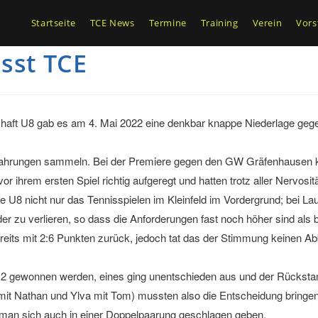
Startseite
TCE News
Termine
Training
Verein
Vors
ässt TCE
haft U8 gab es am 4. Mai 2022 eine denkbar knappe Niederlage ge
erfahrungen sammeln. Bei der Premiere gegen den GW Gräfenhausen 
or ihrem ersten Spiel richtig aufgeregt und hatten trotz aller Nervosi
sse U8 nicht nur das Tennisspielen im Kleinfeld im Vordergrund; bei L
der zu verlieren, so dass die Anforderungen fast noch höher sind als 
reits mit 2:6 Punkten zurück, jedoch tat das der Stimmung keinen Ab
en 2 gewonnen werden, eines ging unentschieden aus und der Rücksta
mit Nathan und Ylva mit Tom) mussten also die Entscheidung bringen
man sich auch in einer Doppelpaarung geschlagen geben.