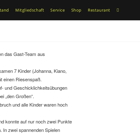
tand
Mitgliedschaft
Service
Shop
Restaurant
gen das Gast-Team aus
kamen 7 Kinder (Johanna, Kiano,
tät einen Riesenspaß.
auf- und Geschicklichkeitsübungen
bei „den Großen“.
bruch und alle Kinder waren hoch
nd konnte auf nur noch zwei Punkte
. In zwei spannenden Spielen