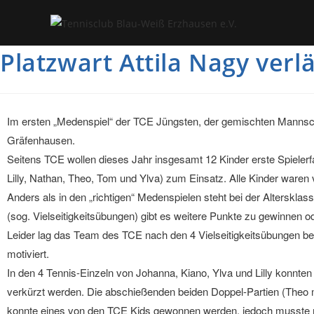
Platzwart Attila Nagy verl
Im ersten „Medenspiel“ der TCE Jüngsten, der gemischten Mannsc
Gräfenhausen.
Seitens TCE wollen dieses Jahr insgesamt 12 Kinder erste Spiel
Lilly, Nathan, Theo, Tom und Ylva) zum Einsatz. Alle Kinder waren v
Anders als in den „richtigen“ Medenspielen steht bei der Alterskla
(sog. Vielseitigkeitsübungen) gibt es weitere Punkte zu gewinnen o
Leider lag das Team des TCE nach den 4 Vielseitigkeitsübungen be
motiviert.
In den 4 Tennis-Einzeln von Johanna, Kiano, Ylva und Lilly konnt
verkürzt werden. Die abschießenden beiden Doppel-Partien (Theo 
konnte eines von den TCE Kids gewonnen werden, jedoch musste 