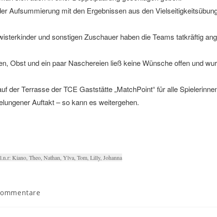
der Aufsummierung mit den Ergebnissen aus den Vielseitigkeitsübun
isterkinder und sonstigen Zuschauer haben die Teams tatkräftig an
hen, Obst und ein paar Naschereien ließ keine Wünsche offen und wur
er Terrasse der TCE Gaststätte „MatchPoint“ für alle Spielerinnen
lungener Auftakt – so kann es weitergehen.
.l.n.r: Kiano, Theo, Nathan, Ylva, Tom, Lilly, Johanna
Kommentare