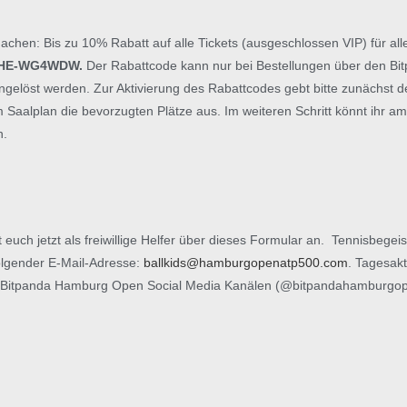
chen: Bis zu 10% Rabatt auf alle Tickets (ausgeschlossen VIP) für alle
HE-WG4WDW.
Der Rabattcode kann nur bei Bestellungen über den 
ingelöst werden. Zur Aktivierung des Rabattcodes gebt bitte zunächst
Saalplan die bevorzugten Plätze aus. Im weiteren Schritt könnt ihr a
n.
uch jetzt als freiwillige Helfer über dieses Formular an. Tennisbegeiste
olgender E-Mail-Adresse:
ballkids@hamburgopenatp500.com
.
Tagesakt
den Bitpanda Hamburg Open Social Media Kanälen (@bitpandahamburgo