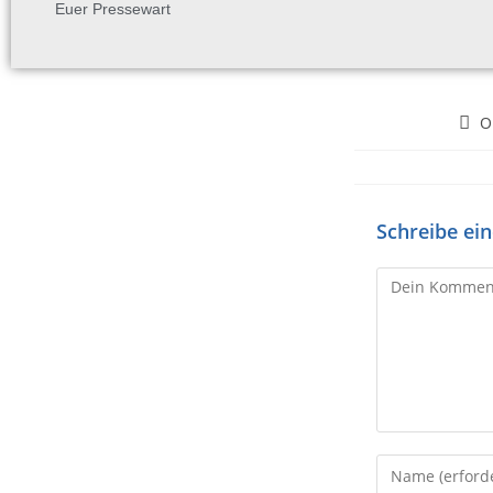
Euer Pressewart
O
Schreibe e