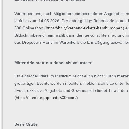
Wir freuen uns, euch Mitgliedern ein besonderes Angebot zu ma
läuft bis zum 14.05.2026. Der dafür gültige Rabattcode lautet:
500 Onlineshop (
https://bit.ly/verband-tickets-hamburgopen
) e
Bildschirmbereich ein, wählt dann den gewünschten Tag und im 
das Dropdown-Menü im Warenkorb die Ermäßigung auswähle
Mittendrin statt nur dabei als Volunteer!
Ein einfacher Platz im Publikum reicht euch nicht? Dann meldet e
großartigen Events werden möchten, melden sich bitte unter f
Event, exklusive Angebote und Gewinnspiele findet ihr auf 
(
https://hamburgopenatp500.com
/).
Beste Grüße