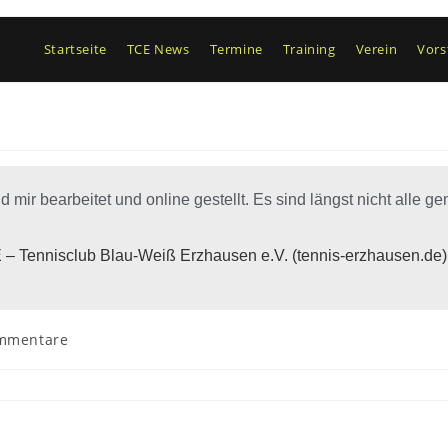
Startseite
TCE News
Termine
Training
Verein
Vors
ir bearbeitet und online gestellt. Es sind längst nicht alle ge
 – Tennisclub Blau-Weiß Erzhausen e.V. (tennis-erzhausen.de)
mmentare