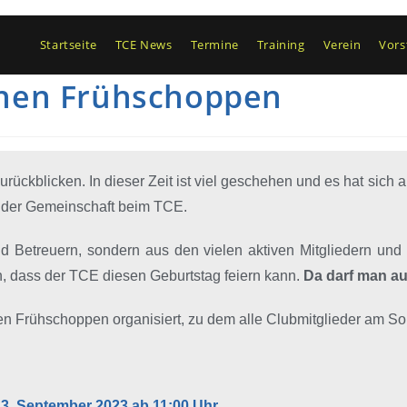
Startseite
TCE News
Termine
Training
Verein
Vors
chen Frühschoppen
ckblicken. In dieser Zeit ist viel geschehen und es hat sich au
d der Gemeinschaft beim TCE.
 Betreuern, sondern aus den vielen aktiven Mitgliedern und i
, dass der TCE diesen Geburtstag feiern kann.
Da darf man au
n Frühschoppen organisiert, zu dem alle Clubmitglieder am So
3. September 2023 ab 11:00 Uhr