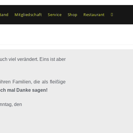
tand
Mitgliedschaft
Service
Shop
Restaurant
ch viel verändert. Eins ist aber
hren Familien, die als fleißige
ch mal Danke sagen!
nntag, den